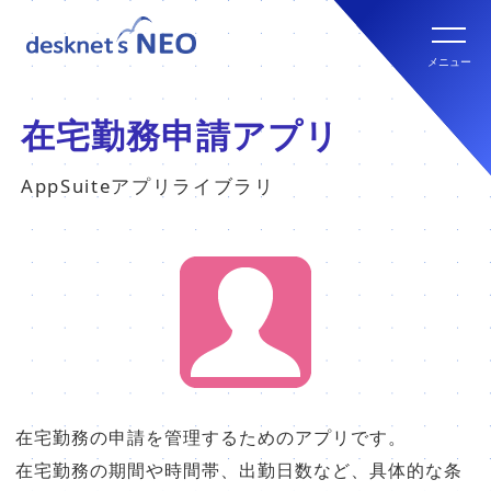
全文検索システム Neuron ES
new
クラウド版の特長
メニュー
パッケージ版
クラウド版セキュリティオプション
パッケージ版の特長
在宅勤務申請アプリ
パッケージ版ライセンス価格
AppSuiteアプリライブラリ
連携ツール
クラウド版・パッケージ版比較
パッケージ版年間サポート
クラウド版連携ツール
他社グループウェアからの乗換
hot!
パッケージ版ご購入の流れ
パッケージ版連携ツール
ご利用環境について
販売パートナー
在宅勤務の申請を管理するためのアプリです。
クラウド版の動作環境
在宅勤務の期間や時間帯、出勤日数など、具体的な条