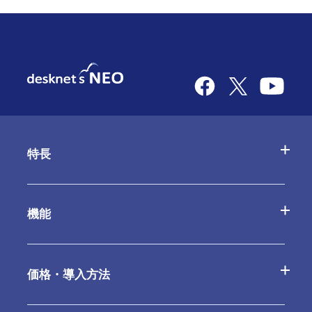
特長
desknetʼs NEOの特長
機能
AppSuiteの特長
基本機能一覧
価格・導入方法
クラウド版の特長