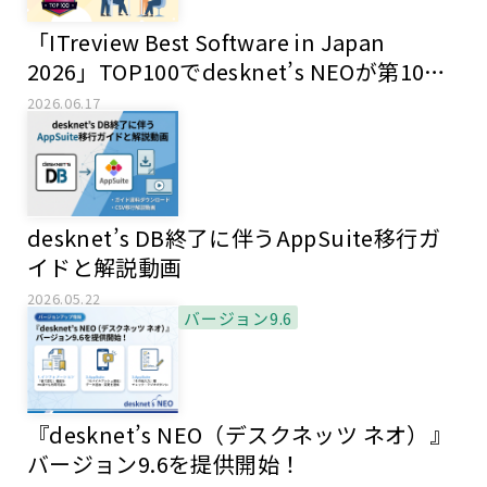
「ITreview Best Software in Japan
2026」TOP100でdesknet’s NEOが第10位
にランクインしました！【レビュー投稿キ
2026.06.17
ャンペーン開催中】
desknet’s DB終了に伴うAppSuite移行ガ
イドと解説動画
2026.05.22
バージョン9.6
『desknet’s NEO（デスクネッツ ネオ）』
バージョン9.6を提供開始！