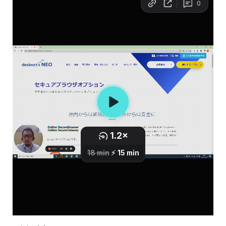
【ゲートウェイ接続用の証明書インストー
ルについて】
2分 3秒 WindowsOS編（Windows10での
ご案内）
5分22秒 iOS編（ios15でのご案内）
8分30秒 androidOS編（android11での