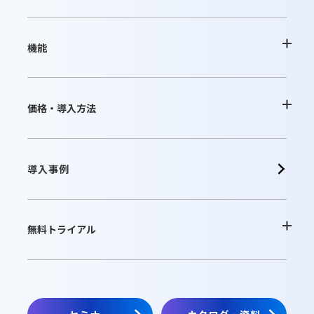
desknetʼs NEOの特長
機能
AppSuiteの特長
基本機能一覧
価格・導入方法
クラウド版の特長
オプション
クラウド版
導入事例
パッケージ版の特長
連携ツール
パッケージ版
無料トライアル
動作環境・制限事項
販売パートナー
クラウド版無料お試し