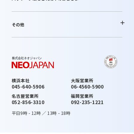
お問合せ
よくあるご質問
その他
ご利用内容の変更
お問合せ
最新情報
お知らせ
最新版へのアップデート
これから運用を開始されるお客さま
横浜本社
大阪営業所
活用ガイド・その他のサポート
045-640-5906
06-4560-5900
お知らせ
みなとデスクネッツ（メディア）
名古屋営業所
福岡営業所
052-856-3310
092-235-1221
活用ガイド・その他のサポート
契約約款一覧
平日
9時
-
12時
／
13時
-
18時