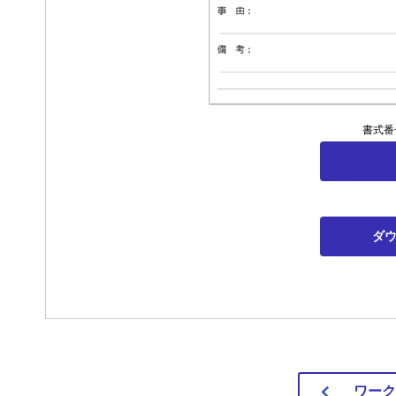
書式番
ダウ
ワーク