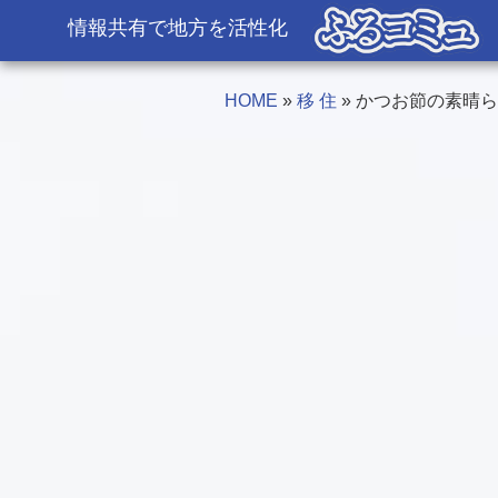
情報共有で
地方を活性化
HOME
移 住
かつお節の素晴ら