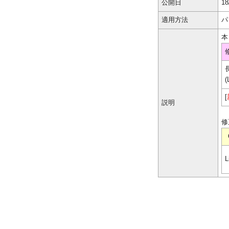
公開日
18
適用方法
パ
本
[
説明
修
L