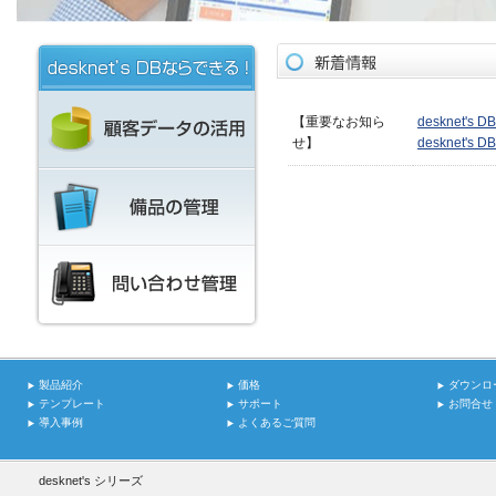
【重要なお知ら
desknet
せ】
desknet
製品紹介
価格
ダウンロ
テンプレート
サポート
お問合せ
導入事例
よくあるご質問
desknet's シリーズ