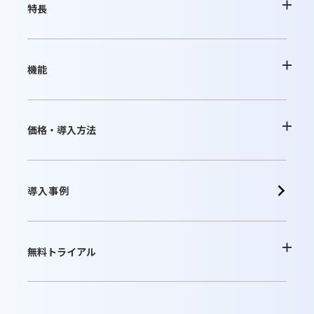
特長
desknetʼs NEOの特長
機能
AppSuiteの特長
基本機能一覧
価格・導入方法
クラウド版の特長
オプション
クラウド版
導入事例
パッケージ版の特長
連携ツール
パッケージ版
無料トライアル
動作環境・制限事項
販売パートナー
クラウド版無料お試し