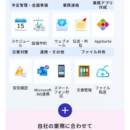
業務アプリ
予定管理・会議準備
業務連絡
作成
スケジュー
ウェブメ
伝言・所
AppSuite
設備予約
ル
ール
在
災害対策
連携・その他
ファイル共有
安否確認
スマート
ファイル
Microsoft
文書管理
フォン対
転送
365連携
応
自社の業務に合わせて