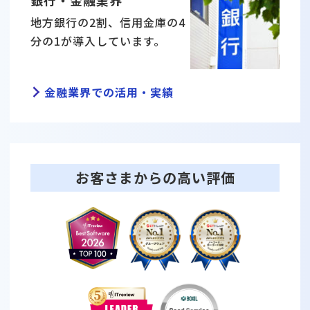
銀⾏・⾦融業界
地⽅銀⾏の2割、信⽤⾦庫の4
分の1が導⼊しています。
⾦融業界での活⽤・実績
お客さまからの⾼い評価