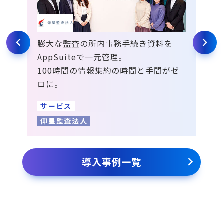
外拠
膨大な監査の所内事務手続き資料を
国産
のス
AppSuiteで一元管理。
コス
営業分
100時間の情報集約の時間と手間がゼ
し年
ロに。
現。
サービス
官
仰星監査法人
上
導入事例一覧