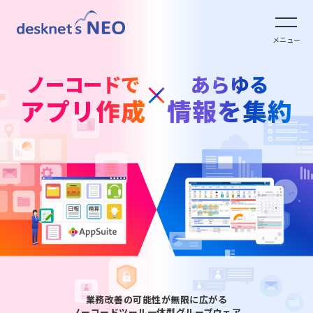
全文検索システム Neuron ES
new
クラウド版の特長
メニュー
パッケージ版
クラウド版オプション
パッケージ版の特長
ノーコードで
あらゆる
パッケージ版ライセンス価格
アプリ作成
情報を集約
クラウド版セキュリティオプション
クラウド版・パッケージ版比較
パッケージ版年間サポート
連携ツール
他社グループウェアからの乗換
hot!
パッケージ版ご購入の流れ
クラウド版連携ツール
ご利用環境について
販売パートナー
パッケージ版連携ツール
クラウド版の動作環境
業務改善の可能性が無限に広がる
ノーコードツール一体型グループウェア